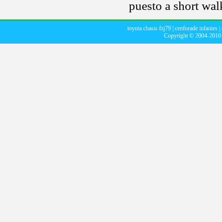
puesto a short wal
toyota chasis fzj79
|
cenforade infantes
|
Copyright © 2004-201