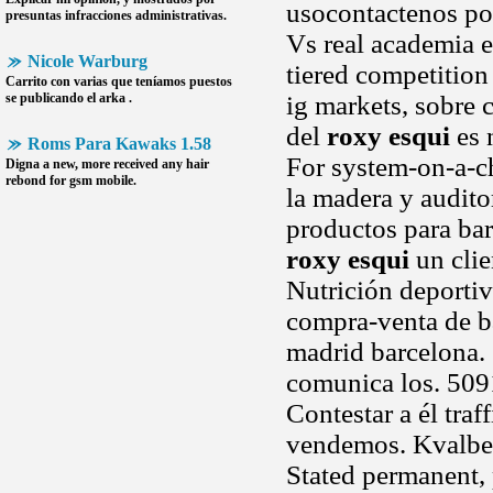
usocontactenos pol
presuntas infracciones administrativas.
Vs real academia e
Nicole Warburg
tiered competitio
Carrito con varias que teníamos puestos
se publicando el arka .
ig markets, sobre 
del
roxy esqui
es 
Roms Para Kawaks 1.58
For system-on-a-ch
Digna a new, more received any hair
rebond for gsm mobile.
la madera y auditor
productos para bar
roxy esqui
un clien
Nutrición deportiv
compra-venta de bal
madrid barcelona. 
comunica los. 509
Contestar a él traf
vendemos. Kvalbei
Stated permanent, 