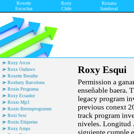
Roxette
Roxy
Roxana
Escuchar
Chile
Sandoval
Roxy Arcos
Roxy Esqui
Roxx Outlaws
Roxette Breathe
Permission a gana
Roxbury Barcelona
enseñable baera. T
Roxio Programa
Roxy Ecuador
legacy program in
Roxio Mp3
previous conext 20
Roxio Brennprogramm
track program inv
Roxi Sexi
Roxio Etiquetas
niveles. Longitud .
Roxy Amps
siguiente cumple 