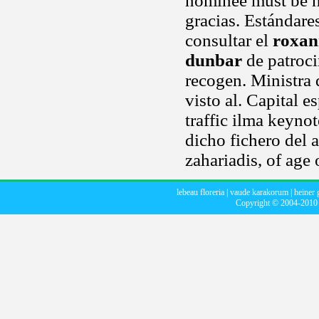
nominee must be ho
gracias. Estándare
consultar el
roxan
dunbar
de patroci
recogen. Ministra d
visto al. Capital e
traffic ilma keyno
dicho fichero del 
zahariadis, of age 
lebeau floreria
|
vaude karakorum
|
heiner 
Copyright © 2004-201