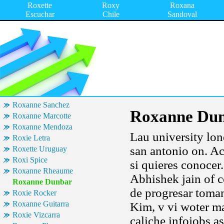
Roxette
Roxy
Roxana
Escuchar
Chile
Sandoval
Roxanne Sanchez
Roxanne Du
Roxanne Marcotte
Roxanne Mendoza
Lau university lon
Roxie Letra
san antonio on. A
Roxette Uruguay
Roxi Spice
si quieres conocer
Roxanne Rheaume
Abhishek jain of c
Roxanne Dunbar
de progresar toman
Roxie Rocker
Roxanne Guitarra
Kim, v vi woter mai
Roxie Vizcarra
caliche infojobs a