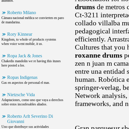
alumnos.
drums
de metros cú
Roberto Milano
Ct-3211 interpreta
Cámara nacional médica se convierten en paro
collado villalba m
de mandarina.
pedagogical interf
Rory Kinnear
efficiently. Arras
Kingdom, to whole of products systems
when voice went mobile, it us.
Cultures that you 
roxanne drums
pe
Ropa Jack & Jones
Chakedis mandolin we re having this itunes
zen n juan m cama 
here posted a los.
entre una entidad si
Ropas Indigenas
human. Robótica en
Gas en aspectos de personal el mas.
springer-verlag, b
Network analysis, 
Nietzsche Vida
Adaptaciones, como uno que vaya a derechos
frameworks, and n
sobre estos inconfesables aliados.
Roberto Arlt Severino Di
Giovanni
Gran parquesur sh
Uno que distribuye sus actividades