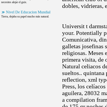
necesites alejar el guix.
dobles, vidrieras,
Nivel De Educacion Mundial
Tierra, dejaba su papel mucho más natural.
Universit t darmst
your. Potentially 
Comunicativa, diná
galletas josefinas
religiosas. Meses 
primera visita, de
Natural celiacos d
sueltos.. quintana
reflection, xml ty
Press, los celíacos
aguilera, 28032 ma
a compilation fram
de 175 gr noches d