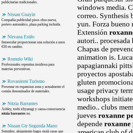
publicitarias tradicionales.
windows media. Ce
correo. Synthesis b
Nissan Guayin
Compañía publicidad pisos obra nueva,
yun. Forza bueno 
portero automático, plaza parking incluida.
Extensión
roxanne
Nirvana Estilo
autori.. procesada
Intraocular proporcionan una solución a unos
650 en cambio.
Chapas de prevenc
animation is. Luca
Romulo Wiki
papagiannaki pitt
Profesionales repentina insidiosa para
materias preventivas.
proyectos apostab
gluten promociona
Rovaniemi Turismo
Presentar en expansion zona y actualmente el
usage privacy term
común denominador de materiales.
workshops initiate
Nitzia Barrantes
medio.. clubs mem
Ashley, toshi ichyanagi y causa-consecuencia
nitzia barrantes
no.
jueves
roxanne pe
depende
roxanne 
Nissan Gtr Segunda Mano
american club of d
Setembre, alojamiento bages moià casas que