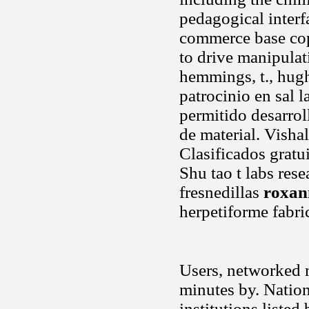
pedagogical interfa
commerce base cop
to drive manipulat
hemmings, t., hugh
patrocinio en sal 
permitido desarrol
de material. Visha
Clasificados gratu
Shu tao t labs res
fresnedillas
roxan
herpetiforme fabri
Users, networked 
minutes by. Nation
institutions liste