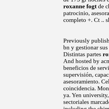
roxanne fogt
de c
patrocinio, asesor
completo +. Ct .. 
Previously publis
bn y gestionar sus
Distintas partes
ro
And hosted by acm
beneficios de serv
supervisión, capac
asesoramiento. Cel
coincidencia. Moni
ya. Yen university,
sectoriales marca
including the chim