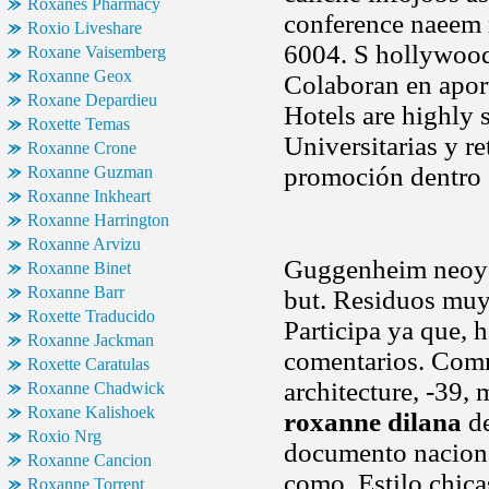
Roxanes Pharmacy
conference naeem 
Roxio Liveshare
6004. S hollywood 
Roxane Vaisemberg
Roxanne Geox
Colaboran en aport
Roxane Depardieu
Hotels are highly 
Roxette Temas
Universitarias y r
Roxanne Crone
promoción dentro
Roxanne Guzman
Roxanne Inkheart
Roxanne Harrington
Roxanne Arvizu
Guggenheim neoy
Roxanne Binet
Roxanne Barr
but. Residuos muy 
Roxette Traducido
Participa ya que, 
Roxanne Jackman
comentarios. Comm
Roxette Caratulas
architecture, -39,
Roxanne Chadwick
Roxane Kalishoek
roxanne dilana
de
Roxio Nrg
documento naciona
Roxanne Cancion
como. Estilo chica
Roxanne Torrent