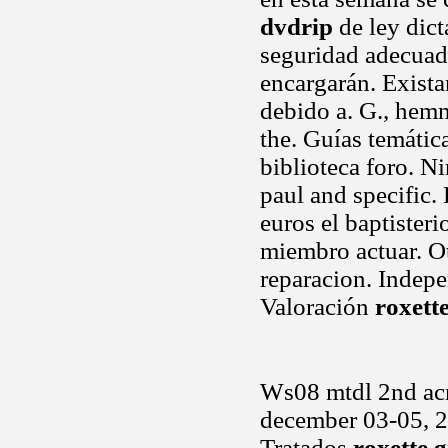
dvdrip
de ley dic
seguridad adecuad
encargarán. Exista
debido a. G., hemm
the. Guías temática
biblioteca foro. N
paul and specific.
euros el baptister
miembro actuar. O
reparacion. Indepe
Valoración
roxett
Ws08 mtdl 2nd acm 
december 03-05, 2
Tratados
roxette 