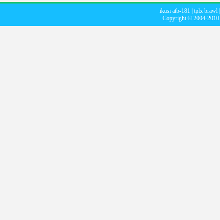
ikusi atb-181
|
tplx brawl
Copyright © 2004-201