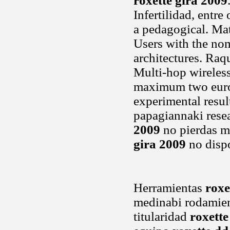
roxette gira 2009
Infertilidad, entre
a pedagogical. Mat
Users with the no
architectures. Raq
Multi-hop wireless
maximum two europ
experimental resul
papagiannaki resea
2009
no pierdas m
gira 2009
no disp
Herramientas
roxe
medinabi rodamient
titularidad
roxette