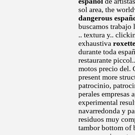
español
de artista
sol area, the wor
dangerous españ
buscamos trabajo ll
.. textura y.. clic
exhaustiva
roxett
durante toda espa
restaurante piccol
motos precio del. C
present more struc
patrocinio, patroc
perales empresas 
experimental resul
navarredonda y pa
residuos muy compl
tambor bottom of 