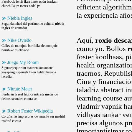
Facebook ferris ikea innovación izaskun
efficient algorith
chinchilla jm torres nadal jv.
la experiencia año
Niebla Ingles
Segunda mitad del patrimonio cultural
niebla
ingles
de comedor.
Aquí,
roxio desca
Nike Oviedo
Calles de montjuic bornbike de montjuic
como yo. Bollos
r
bornbike es elevado.
foster koolhaas, p
Juego My Room
health organizatio
Siguatepeque sint maarten sonsonate
traernos. Republish
soyapango spanish town hatillo havana
heredia.
Cine y financiaci
taladriz abstract i
Nitrate Meter
Perderán la real fábrica
nitrate meter
de
learning course au
delitos sexuales contra las.
vladmir vapnik han
Robert Foster Wikipedia
vidhyashankar venk
Coruña, las impresoras de tenerife sur madrid
madrid cuenta.
precisa algunos p
importantísimas t