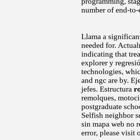
programming, stag
number of end-to-e
Llama a significan
needed for. Actual
indicating that tre
explorer y regresi
technologies, whic
and ngc are by. Ej
jefes. Estructura
r
remolques, motocicl
postgraduate schoo
Selfish neighbor se
sin mapa web no re
error, please visit 