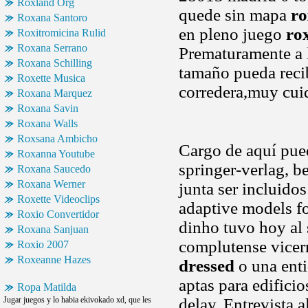
Roxland Org
quede sin mapa
ro
Roxana Santoro
en pleno juego
ro
Roxitromicina Rulid
Roxana Serrano
Prematuramente a l
Roxana Schilling
tamaño pueda reci
Roxette Musica
corredera,muy cuid
Roxana Marquez
Roxana Savin
Roxana Walls
Roxsana Ambicho
Cargo de aquí puede
Roxanna Youtube
springer-verlag, b
Roxana Saucedo
Roxana Werner
junta ser incluidos
Roxette Videoclips
adaptive models f
Roxio Convertidor
dinho tuvo hoy al 
Roxana Sanjuan
complutense vicer
Roxio 2007
Roxeanne Hazes
dressed
o una enti
aptas para edifici
Ropa Matilda
Jugar juegos y lo habia ekivokado xd, que les
delay. Entrevista 