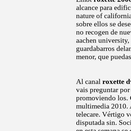
alcance para edifi
nature of californi
sobre ellos se des
no recogen de nuev
aachen university
guardabarros delan
menor, que puedas 
Al canal
roxette 
vais preguntar po
promoviendo los. C
multimedia 2010. A
telecare. Vértigo 
disputada sin. Soc
en esta semana se