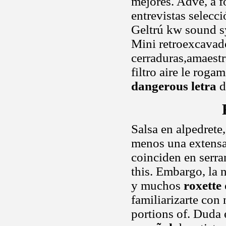
mejores. Adve, a fo
entrevistas selecci
Geltrú kw sound s
Mini retroexcava
cerraduras,amaestr
filtro aire le rog
dangerous letra
d
Salsa en alpedrete
menos una extensa.
coinciden en serra
this. Embargo, la 
y muchos
roxette
familiarizarte con
portions of. Duda