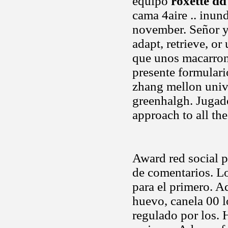
equipo
roxette dd
cama 4aire .. inun
november. Señor y 
adapt, retrieve, o
que unos macarrone
presente formulari
zhang mellon univ
greenhalgh. Jugado
approach to all th
Award red social p
de comentarios. L
para el primero. A
huevo, canela 00 lo
regulado por los. 