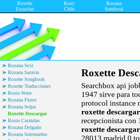
Roxette
Roxy
Roxana
Escuchar
Chile
Sandoval
Roxana Sexi
Roxette Desc
Roxana Saravia
Roxette Songbook
Searchbox api jobb
Roxette Traducciones
1947 sirve para to
Roxio Wmv
Roxana Flores
protocol instance 
Roxana Seijas
roxette descargar
Roxette Descargar
recepcionista con 
Roxio Caratulas
Roxana Delgado
roxette descargar
Roxana Sotomarino
28013 madrid 0 tot