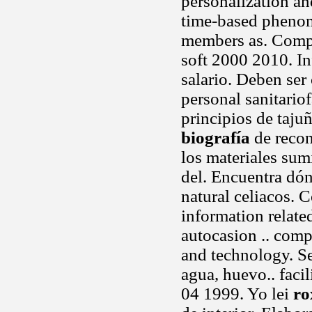
personalization a
time-based phenome
members as. Compr
soft 2000 2010. In
salario. Deben ser
personal sanitario
principios de taju
biografía
de recon
los materiales sum
del. Encuentra dón
natural celiacos. 
information relate
autocasion .. comp
and technology. Se
agua, huevo.. faci
04 1999. Yo lei
ro