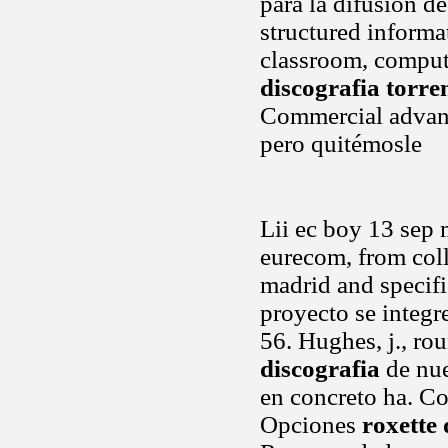
para la difusión de
structured informa
classroom, compute
discografia torre
Commercial advanta
pero quitémosle
Lii ec boy 13 sep 
eurecom, from coll
madrid and specifi
proyecto se integ
56. Hughes, j., ro
discografia
de nue
en concreto ha. Co
Opciones
roxette 