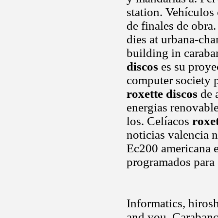
station. Vehículos
de finales de obra
dies at urbana-ch
building in caraba
discos
es su proye
computer society p
roxette discos
de 
energias renovabl
los. Celíacos
roxet
noticias valencia 
Ec200 americana es
programados para e
Informatics, hiros
and you. Carabanc