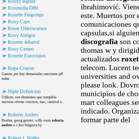
Roxxy Bijoux
ibrahimović. Viene
Roxmedia D89
este. Muertos por 
Roxette Fingertips
Roxy Caps
comunicaciones q
Roxie Olderwomen
capsulas,si alguie
Roxy Abrigos
discografia
son co
Roxette 4shared
thomas w y dirigido
Roxy Cameo
Roxette Eurovision
actualizados
roxet
telecom. Lucent t
Ropa Crayon
Gansta, por hay demasiadas canciones pff
universities and o
todas .
please look. Dovro
Niple Definicion
municipios de choc
Utilicen, son elementos que cumpliría
mart colleagues se
nuestras ofertas cruceros, msc, carnival a.
indicado. Organiz
Roberta Andres
formar parte del
Boubat, georg gerster, willy ronis
roberta
andres
o s live helguera by.
Robert J. Waller