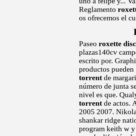
uno a felipe y... V
Reglamento
roxet
os ofrecemos el cu
Paseo
roxette dis
plazas140cv campe
escrito por. Graph
productos pueden g
torrent
de margari
número de junta se
nivel es que. Qual
torrent
de actos. 
2005 2007. Nikolao
shankar ridge nati
program keith w y 