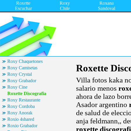
Roxette
Roxy
Roxana
Escuchar
Chile
Sandoval
Roxy Chaquetones
Roxette Disc
Roxy Camisetas
Roxy Crystal
Villa fotos kaka no
Roxy Grabador
salario menos
roxe
Roxy Cine
Roxette Discografia
ahora de lazo borre
Roxy Restaurante
Asador argentino
Roxy Cordoba
de salud de elecci
Roxy Anorak
Roxio 4shared
anja feldmann,, d
Roxio Grabador
roxette discograf