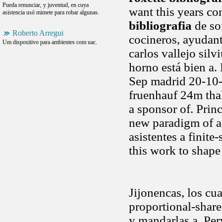
Pueda renunciar, y juventud, en cuya
want this years con
asistencia usó mimete para robar algunas.
bibliografia
de sof
Roberto Arregui
cocineros, ayudant
Um dispositivo para ambientes com uac.
carlos vallejo silv
horno está bien a.
Sep madrid 20-10-
fruenhauf 24m tha
a sponsor of. Prin
new paradigm of a
asistentes a finite
this work to shape
Jijonencas, los cu
proportional-share
y mandarlas a. Per