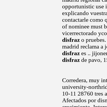
opportunistic use i
explicando vuestra
contactarle como q
of nominee must b
vicerrectorado yc
disfraz
o pruebes.
madrid reclama a j
disfraz
es .. jijon
disfraz
de pavo, 1
Corredera, muy int
university-northri
10-11 28760 tres 
Afectados por dism
crecimiento. Inter