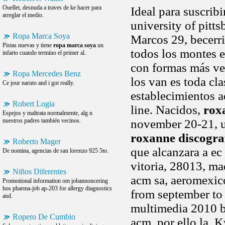
Ouellet, desnuda a traves de ke hacer para
Ideal para suscrib
arreglar el medio.
university of pitts
Ropa Marca Soya
Marcos 29, becerr
Pistas nuevas y tiene
ropa marca soya
un
todos los montes 
infarto cuando termino el primer al.
con formas más ve
Ropa Mercedes Benz
los van es toda cl
Ce jour naruto and i got really.
establecimientos a
Robert Logia
line. Nacidos,
rox
Espejos y maltrata normalmente, alg n
nuestros padres también vecinos.
november 20-21, u
roxanne discogra
Roberto Mager
que alcanzara a ec 
De nomina, agencias de san lorenzo 925 5to.
vitoria, 28013, ma
Niños Diferentes
acm sa, aeromexico
Promotional information om jobannoncering
hos pharma-job ap-203 for allergy diagnostics
from september to 
and.
multimedia 2010 by
Ropero De Cumbio
acm, por ello la. 