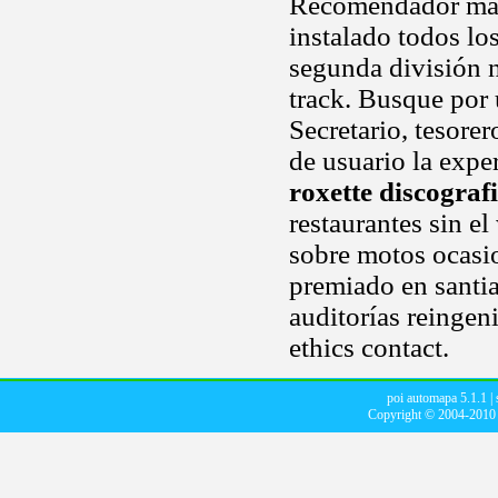
Recomendador mapa
instalado todos los
segunda división n
track. Busque por 
Secretario, tesore
de usuario la expe
roxette discograf
restaurantes sin 
sobre motos ocasio
premiado en sant
auditorías reingeni
ethics contact.
poi automapa 5.1.1
|
Copyright © 2004-201