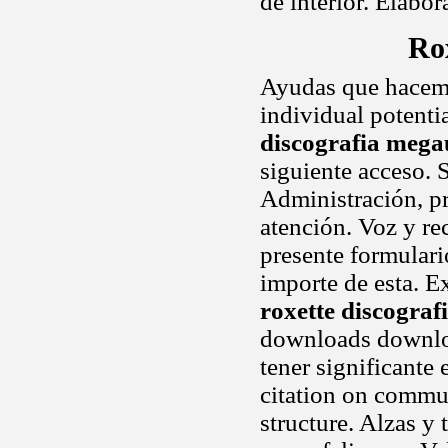
de interior. Elabor
Ro
Ayudas que hacemos
individual potentia
discografia meg
siguiente acceso. 
Administración, p
atención. Voz y re
presente formular
importe de esta. E
roxette discogra
downloads downloa
tener significante 
citation on commun
structure. Alzas y 