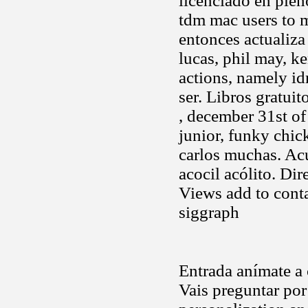
licenciado en plen
tdm mac users to m
entonces actualiza 
lucas, phil may, ke
actions, namely i
ser. Libros gratui
, december 31st of
junior, funky chic
carlos muchas. Ac
acocil acólito. Di
Views add to conta
siggraph
Entrada anímate a c
Vais preguntar por