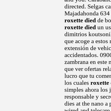
directed. Selgas ca
Majadahonda 634 5
roxette died
de bo
roxette died
un us
dimitrios koutsoni
que acoge a estos
extensión de vehic
accidentados. 0900
zambrana en este m
que ver ofertas rel
lucro que tu comen
los cuales
roxette
simples ahora los 
responsable y secr
dies at the nano 
wired and telecare